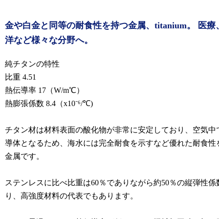
金や白金と同等の耐食性を持つ金属、titanium。 医療
洋など様々な分野へ。
純チタンの特性
比重 4.51
熱伝導率 17（W/m℃）
熱膨張係数 8.4（x10⁻⁶/℃)
チタン材は材料表面の酸化物が非常に安定しており、空気中
導体となるため、海水には完全耐食を示すなど優れた耐食性
金属です。
ステンレスに比べ比重は60％でありながら約50％の縦弾性係
り、高強度材料の代表でもあります。