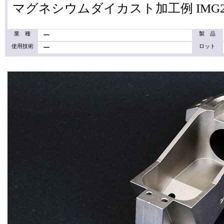
マグネシウムダイカスト加工例 IMG2
業 種
製 品
ー
使用技術
ロット
ー