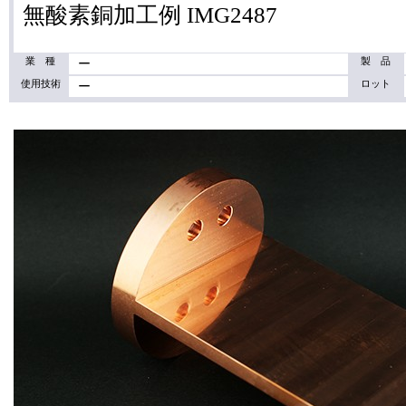
無酸素銅加工例 IMG2487
業 種
製 品
ー
使用技術
ロット
ー