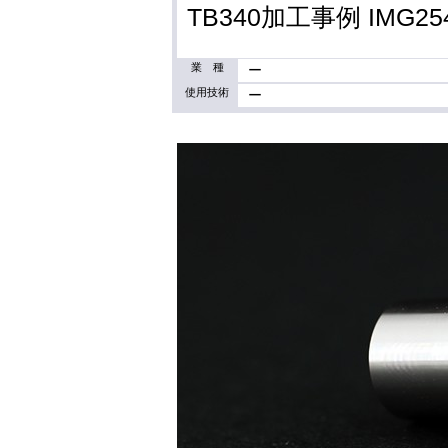
TB340加工事例 IMG25
業 種
ー
使用技術
ー