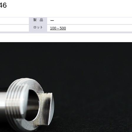
46
製 品
ー
ロット
100～500