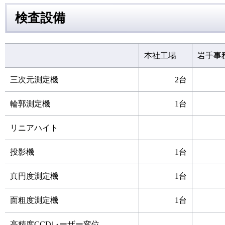
検査設備
本社工場
岩手事
三次元測定機
2台
輪郭測定機
1台
リニアハイト
投影機
1台
真円度測定機
1台
面粗度測定機
1台
高精度CCDレーザー変位