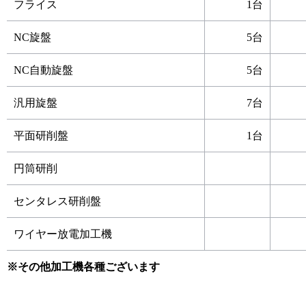
フライス
1台
NC旋盤
5台
NC自動旋盤
5台
汎用旋盤
7台
平面研削盤
1台
円筒研削
センタレス研削盤
ワイヤー放電加工機
※その他加工機各種ございます